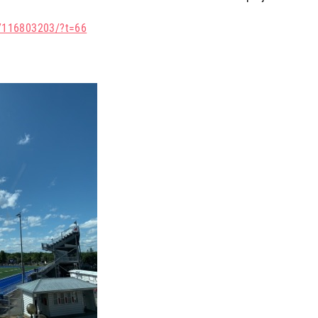
97116803203/?t=66