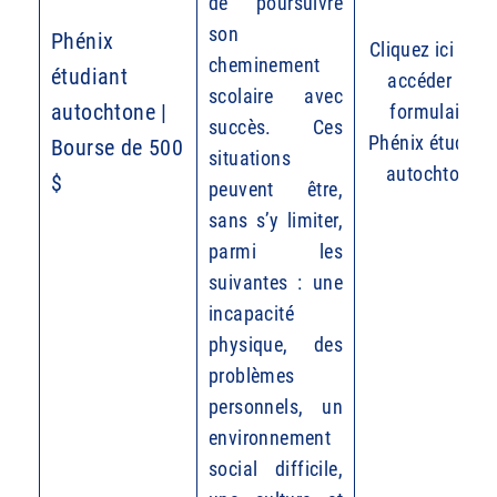
de poursuivre
son
Phénix
Cliquez ici pour
cheminement
étudiant
accéder au
scolaire avec
autochtone |
formulaire
succès. Ces
Phénix étudiant
Bourse de 500
situations
autochtone
$
peuvent être,
sans s’y limiter,
parmi les
suivantes : une
incapacité
physique, des
problèmes
personnels, un
environnement
social difficile,